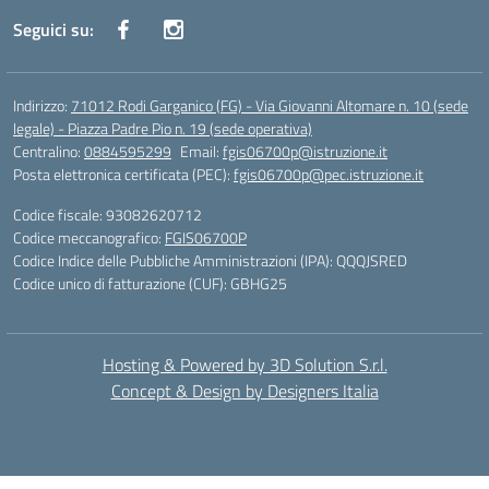
Seguici su:
Indirizzo:
71012 Rodi Garganico (FG) - Via Giovanni Altomare n. 10 (sede
legale) - Piazza Padre Pio n. 19 (sede operativa)
Centralino:
0884595299
Email:
fgis06700p@istruzione.it
Posta elettronica certificata (PEC):
fgis06700p@pec.istruzione.it
Codice fiscale: 93082620712
Codice meccanografico:
FGIS06700P
Codice Indice delle Pubbliche Amministrazioni (IPA): QQQJSRED
Codice unico di fatturazione (CUF): GBHG25
Hosting & Powered by 3D Solution S.r.l.
Concept & Design by Designers Italia