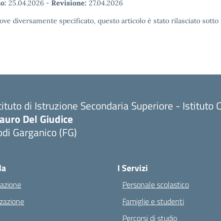
o:
25.04.2026
-
Revisione:
27.04.2026
ove diversamente specificato, questo articolo è stato rilasciato sott
tituto di Istruzione Secondaria Superiore - Istitu
auro Del Giudice
di Garganico (FG)
Visita la pagina iniziale della scuola
la
I Servizi
azione
Personale scolastico
zazione
Famiglie e studenti
Percorsi di studio