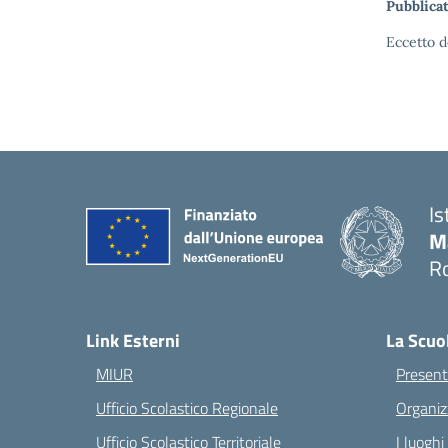
Pubblicat
Eccetto d
Is
M
Ro
— 
Link Esterni
La Scuo
MIUR
Present
Ufficio Scolastico Regionale
Organiz
Ufficio Scolastico Territoriale
I luoghi