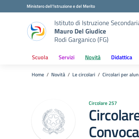
Vai ai contenuti
Vai al menu di navigazione
Vai al footer
Ministero dell'Istruzione e del Merito
Istituto di Istruzione Seconda
Mauro Del Giudice
Rodi Garganico (FG)
Scuola
Servizi
Novità
Didattica
Home
Novità
Le circolari
Circolari per alun
Circolare 257
Circolar
Convocaz