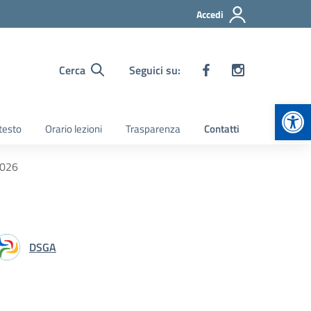
Accedi
Cerca
Seguici su:
Apr
 testo
Orario lezioni
Trasparenza
Contatti
2026
DSGA