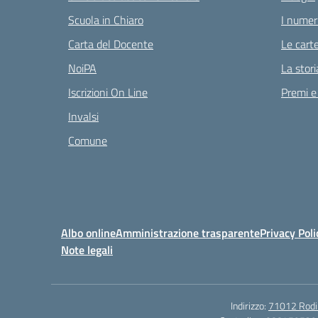
Scuola in Chiaro
I numeri
Carta del Docente
Le carte
NoiPA
La stori
Iscrizioni On Line
Premi e
Invalsi
Comune
Albo online
Amministrazione trasparente
Privacy Poli
Note legali
Indirizzo:
71012 Rodi G