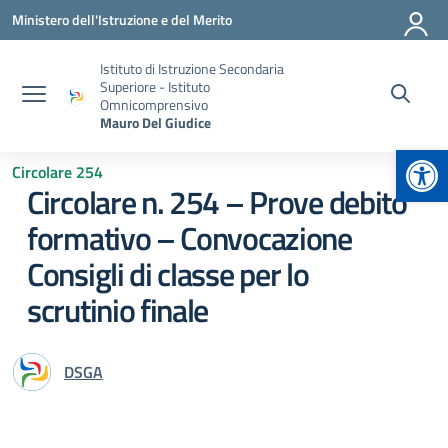
Vai ai contenuti
Vai al menu di navigazione
Vai al footer
Ministero dell'Istruzione e del Merito
Istituto di Istruzione Secondaria
Superiore - Istituto
Omnicomprensivo
Mauro Del Giudice
Apr
Circolare 254
Circolare n. 254 – Prove debito
formativo – Convocazione
Consigli di classe per lo
scrutinio finale
DSGA