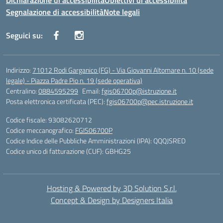
Dichiarazione di accessibilità
Obiettivi di accessibilità
Segnalazione di accessibilità
Note legali
Seguici su:
Indirizzo:
71012 Rodi Garganico (FG) - Via Giovanni Altomare n. 10 (sede
legale) - Piazza Padre Pio n. 19 (sede operativa)
Centralino:
0884595299
Email:
fgis06700p@istruzione.it
Posta elettronica certificata (PEC):
fgis06700p@pec.istruzione.it
Codice fiscale: 93082620712
Codice meccanografico:
FGIS06700P
Codice Indice delle Pubbliche Amministrazioni (IPA): QQQJSRED
Codice unico di fatturazione (CUF): GBHG25
Hosting & Powered by 3D Solution S.r.l.
Concept & Design by Designers Italia