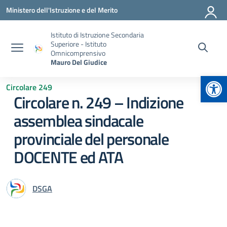
Vai ai contenuti
Vai al menu di navigazione
Vai al footer
Ministero dell'Istruzione e del Merito
Istituto di Istruzione Secondaria
Superiore - Istituto
Omnicomprensivo
Mauro Del Giudice
Apr
Circolare 249
Circolare n. 249 – Indizione
assemblea sindacale
provinciale del personale
DOCENTE ed ATA
DSGA