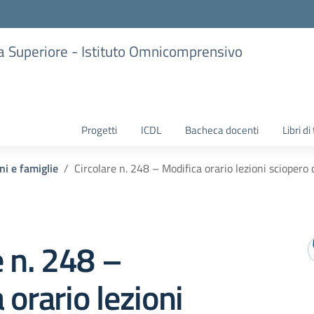
ria Superiore - Istituto Omnicomprensivo
Progetti
ICDL
Bacheca docenti
Libri di
ni e famiglie
Circolare n. 248 – Modifica orario lezioni scioper
e n. 248 –
 orario lezioni