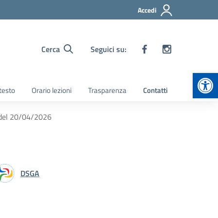
Accedi
Cerca
Seguici su:
Apr
 testo
Orario lezioni
Trasparenza
Contatti
o del 20/04/2026
DSGA