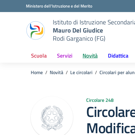
Vai ai contenuti
Vai al menu di navigazione
Vai al footer
Ministero dell'Istruzione e del Merito
Istituto di Istruzione Seconda
Mauro Del Giudice
Rodi Garganico (FG)
Scuola
Servizi
Novità
Didattica
Home
Novità
Le circolari
Circolari per alun
Circolare 248
Circolar
Modifica