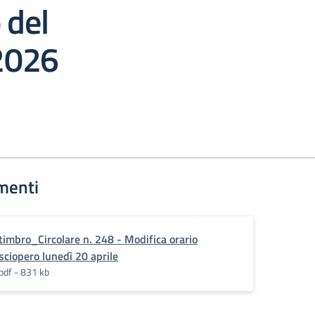
 del
2026
menti
timbro_Circolare n. 248 - Modifica orario
sciopero lunedì 20 aprile
pdf - 831 kb