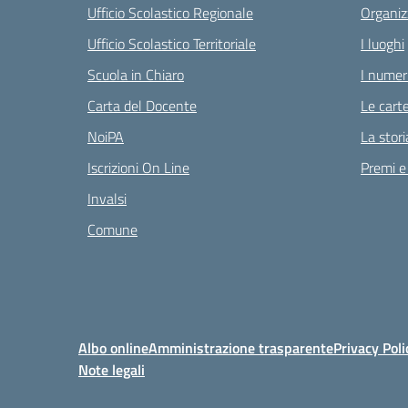
Ufficio Scolastico Regionale
Organiz
Ufficio Scolastico Territoriale
I luoghi
Scuola in Chiaro
I numeri
Carta del Docente
Le carte
NoiPA
La stori
Iscrizioni On Line
Premi e
Invalsi
Comune
Albo online
Amministrazione trasparente
Privacy Poli
Note legali