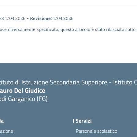
o:
17.04.2026
-
Revisione:
17.04.2026
ove diversamente specificato, questo articolo è stato rilasciato sott
tituto di Istruzione Secondaria Superiore - Istitu
auro Del Giudice
di Garganico (FG)
Visita la pagina iniziale della scuola
la
I Servizi
azione
Personale scolastico