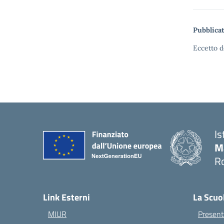
Pubblicat
Eccetto d
Is
M
Ro
— 
Link Esterni
La Scuo
MIUR
Present