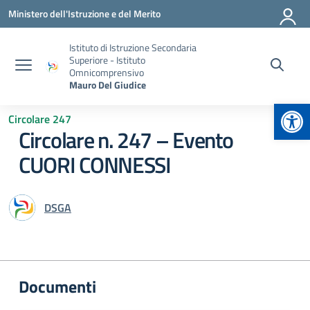
Vai ai contenuti
Vai al menu di navigazione
Vai al footer
Ministero dell'Istruzione e del Merito
Istituto di Istruzione Secondaria
Superiore - Istituto
Omnicomprensivo
Mauro Del Giudice
Apr
Circolare 247
Circolare n. 247 – Evento
CUORI CONNESSI
DSGA
Documenti