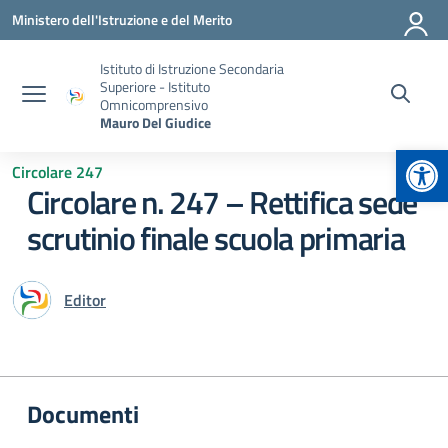
Vai ai contenuti
Vai al menu di navigazione
Vai al footer
Ministero dell'Istruzione e del Merito
Istituto di Istruzione Secondaria
Superiore - Istituto
Omnicomprensivo
Mauro Del Giudice
Apr
Circolare 247
Circolare n. 247 – Rettifica sede
scrutinio finale scuola primaria
Editor
Documenti