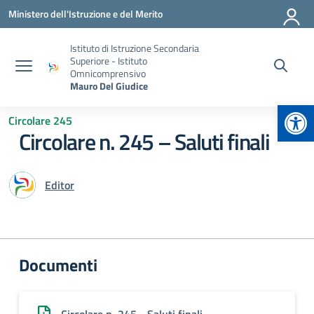
Vai ai contenuti
Vai al menu di navigazione
Vai al footer
Ministero dell'Istruzione e del Merito
Istituto di Istruzione Secondaria
Superiore - Istituto
Omnicomprensivo
Mauro Del Giudice
Apr
Circolare 245
Circolare n. 245 – Saluti finali
Editor
Documenti