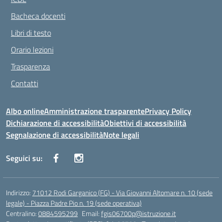
Bacheca docenti
Libri di testo
Orario lezioni
Trasparenza
Contatti
Albo online
Amministrazione trasparente
Privacy Policy
Dichiarazione di accessibilità
Obiettivi di accessibilità
Segnalazione di accessibilità
Note legali
Seguici su:
Indirizzo:
71012 Rodi Garganico (FG) - Via Giovanni Altomare n. 10 (sede
legale) - Piazza Padre Pio n. 19 (sede operativa)
Centralino:
0884595299
Email:
fgis06700p@istruzione.it