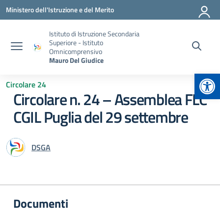
Vai ai contenuti
Vai al menu di navigazione
Vai al footer
Ministero dell'Istruzione e del Merito
Istituto di Istruzione Secondaria
Superiore - Istituto
Omnicomprensivo
Mauro Del Giudice
Apr
Circolare 24
Circolare n. 24 – Assemblea FLC
CGIL Puglia del 29 settembre
DSGA
Documenti