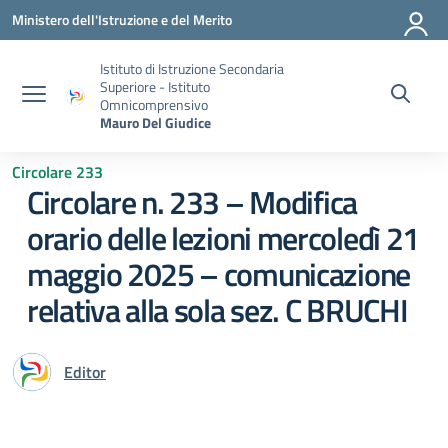
Vai ai contenuti
Vai al menu di navigazione
Vai al footer
Ministero dell'Istruzione e del Merito
Istituto di Istruzione Secondaria
Superiore - Istituto
Omnicomprensivo
Mauro Del Giudice
Circolare 233
Circolare n. 233 – Modifica
orario delle lezioni mercoledì 21
maggio 2025 – comunicazione
relativa alla sola sez. C BRUCHI
Editor