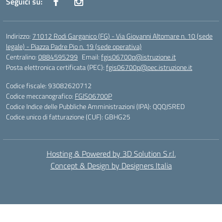
Seguici su:
Indirizzo:
71012 Rodi Garganico (FG) - Via Giovanni Altomare n. 10 (sede
legale) - Piazza Padre Pio n. 19 (sede operativa)
Centralino:
0884595299
Email:
fgis06700p@istruzione.it
Posta elettronica certificata (PEC):
fgis06700p@pec.istruzione.it
Codice fiscale: 93082620712
Codice meccanografico:
FGIS06700P
Codice Indice delle Pubbliche Amministrazioni (IPA): QQQJSRED
Codice unico di fatturazione (CUF): GBHG25
Hosting & Powered by 3D Solution S.r.l.
Concept & Design by Designers Italia