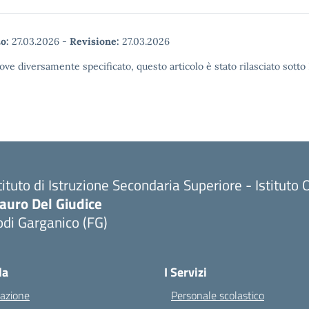
o:
27.03.2026
-
Revisione:
27.03.2026
ove diversamente specificato, questo articolo è stato rilasciato sott
tituto di Istruzione Secondaria Superiore - Istitu
auro Del Giudice
di Garganico (FG)
Visita la pagina iniziale della scuola
la
I Servizi
azione
Personale scolastico