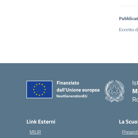
Pubblicat
Eccetto d
Is
M
Ro
— 
Link Esterni
La Scuo
MIUR
Present