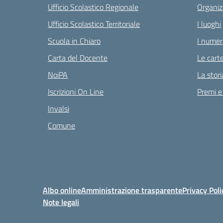
Ufficio Scolastico Regionale
Organiz
Ufficio Scolastico Territoriale
I luoghi
Scuola in Chiaro
I numeri
Carta del Docente
Le carte
NoiPA
La stori
Iscrizioni On Line
Premi e
Invalsi
Comune
Albo online
Amministrazione trasparente
Privacy Poli
Note legali