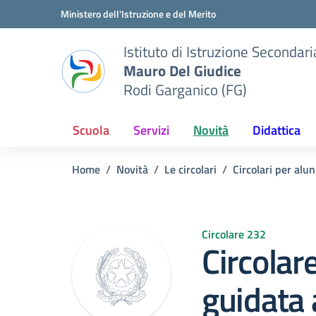
Vai ai contenuti
Vai al menu di navigazione
Vai al footer
Ministero dell'Istruzione e del Merito
Istituto di Istruzione Seconda
Mauro Del Giudice
Rodi Garganico (FG)
Scuola
Servizi
Novità
Didattica
Home
Novità
Le circolari
Circolari per alun
Circolare 232
Circolar
guidata 