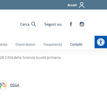
Accedi
Cerca
Seguici su:
Apr
 testo
Orario lezioni
Trasparenza
Contatti
26 Città della Scienza scuola primaria
DSGA