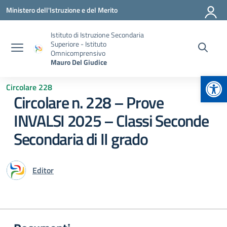
Vai ai contenuti
Vai al menu di navigazione
Vai al footer
Ministero dell'Istruzione e del Merito
Istituto di Istruzione Secondaria
Superiore - Istituto
Omnicomprensivo
Mauro Del Giudice
Apr
Circolare 228
Circolare n. 228 – Prove
INVALSI 2025 – Classi Seconde
Secondaria di II grado
Editor