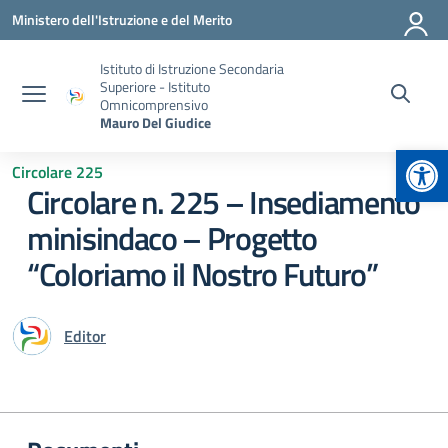
Vai ai contenuti
Vai al menu di navigazione
Vai al footer
Ministero dell'Istruzione e del Merito
Istituto di Istruzione Secondaria
Superiore - Istituto
Omnicomprensivo
Mauro Del Giudice
Apr
Circolare 225
Circolare n. 225 – Insediamento
minisindaco – Progetto
“Coloriamo il Nostro Futuro”
Editor