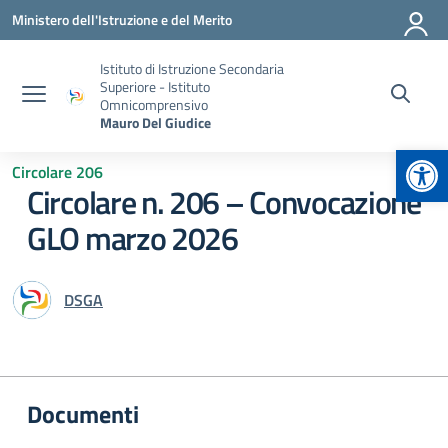
Vai ai contenuti
Vai al menu di navigazione
Vai al footer
Ministero dell'Istruzione e del Merito
Istituto di Istruzione Secondaria
Superiore - Istituto
Omnicomprensivo
Mauro Del Giudice
Apr
Circolare 206
Circolare n. 206 – Convocazione
GLO marzo 2026
DSGA
Documenti