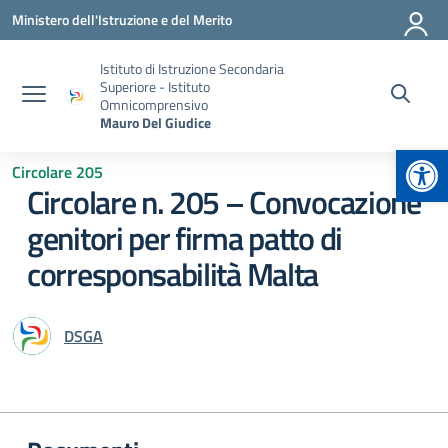
Vai ai contenuti
Vai al menu di navigazione
Vai al footer
Ministero dell'Istruzione e del Merito
Istituto di Istruzione Secondaria
Superiore - Istituto
Omnicomprensivo
Mauro Del Giudice
Apr
Circolare 205
Circolare n. 205 – Convocazione
genitori per firma patto di
corresponsabilità Malta
DSGA