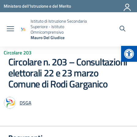
Vai ai contenuti
Vai al menu di navigazione
Vai al footer
Ministero dell'Istruzione e del Merito
Istituto di Istruzione Secondaria
Superiore - Istituto
Omnicomprensivo
Mauro Del Giudice
Apr
Circolare 203
Circolare n. 203 – Consultazioni
elettorali 22 e 23 marzo
Comune di Rodi Garganico
DSGA