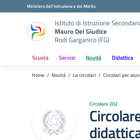
Vai ai contenuti
Vai al menu di navigazione
Vai al footer
Ministero dell'Istruzione e del Merito
Istituto di Istruzione Seconda
Mauro Del Giudice
Rodi Garganico (FG)
Scuola
Servizi
Novità
Didattica
Home
Novità
Le circolari
Circolari per alun
Circolare 202
Circolar
didattic