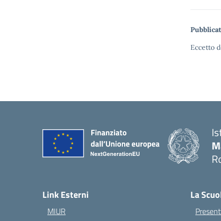
Pubblicat
Eccetto d
Is
M
Ro
— 
Link Esterni
La Scuo
MIUR
Present