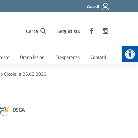
Accedi
Cerca
Seguici su:
Apr
 testo
Orario lezioni
Trasparenza
Contatti
ro Cicolella 25.03.2026
DSGA