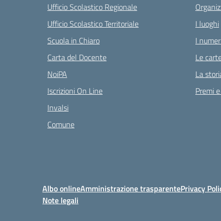
Ufficio Scolastico Regionale
Organiz
Ufficio Scolastico Territoriale
I luoghi
Scuola in Chiaro
I numeri
Carta del Docente
Le carte
NoiPA
La stori
Iscrizioni On Line
Premi e
Invalsi
Comune
Albo online
Amministrazione trasparente
Privacy Poli
Note legali