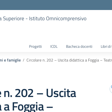
ria Superiore - Istituto Omnicomprensivo
Progetti
ICDL
Bacheca docenti
Libri di
ni e famiglie
Circolare n. 202 – Uscita didattica a Foggia – Teat
e n. 202 – Uscita
a a Foggia –