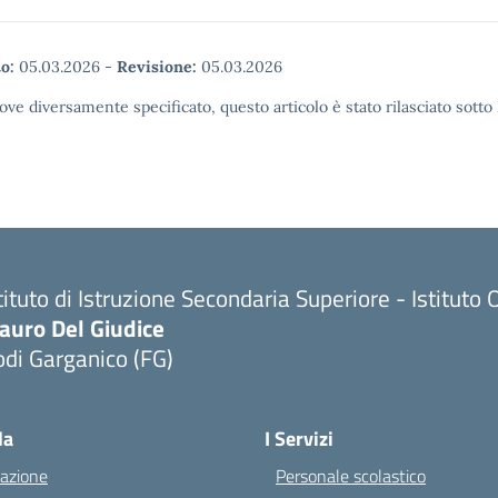
o:
05.03.2026
-
Revisione:
05.03.2026
ove diversamente specificato, questo articolo è stato rilasciato sott
tituto di Istruzione Secondaria Superiore - Istitu
auro Del Giudice
di Garganico (FG)
Visita la pagina iniziale della scuola
la
I Servizi
azione
Personale scolastico