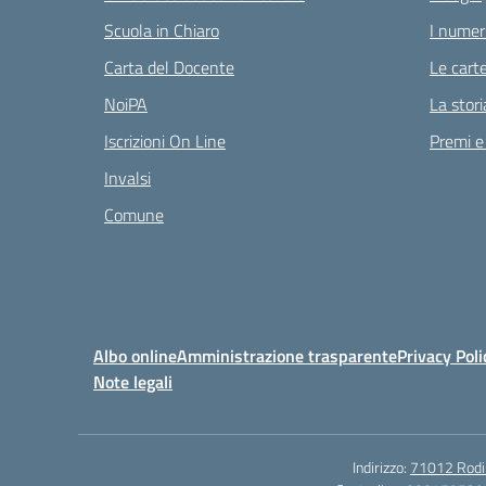
Scuola in Chiaro
I numeri
Carta del Docente
Le carte
NoiPA
La stori
Iscrizioni On Line
Premi e
Invalsi
Comune
Albo online
Amministrazione trasparente
Privacy Poli
Note legali
Indirizzo:
71012 Rodi G