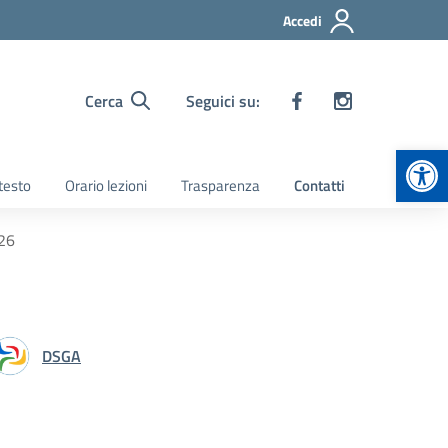
Accedi
Cerca
Seguici su:
Apr
 testo
Orario lezioni
Trasparenza
Contatti
026
DSGA