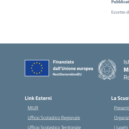
Pubblicat
Eccetto d
Is
M
Ro
— 
Link Esterni
La Scuo
MIUR
Present
Ufficio Scolastico Regionale
Organiz
Ufficio Scolastico Territoriale
I luoghi