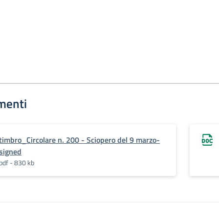
menti
timbro_Circolare n. 200 - Sciopero del 9 marzo-
signed
pdf - 830 kb