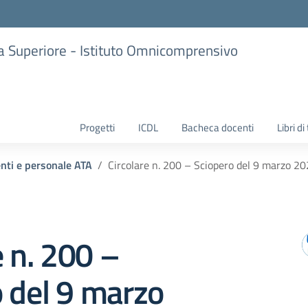
ria Superiore - Istituto Omnicomprensivo
Progetti
ICDL
Bacheca docenti
Libri di
enti e personale ATA
Circolare n. 200 – Sciopero del 9 marzo 2
e n. 200 –
 del 9 marzo