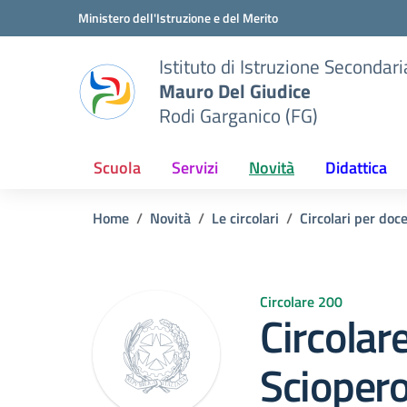
Vai ai contenuti
Vai al menu di navigazione
Vai al footer
Ministero dell'Istruzione e del Merito
Istituto di Istruzione Seconda
Mauro Del Giudice
Rodi Garganico (FG)
Scuola
Servizi
Novità
Didattica
Home
Novità
Le circolari
Circolari per doc
Circolare 200
Circolar
Sciopero