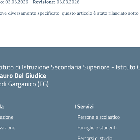
o:
03.03.2026
-
Revisione:
03.03.2026
ove diversamente specificato, questo articolo è stato rilasciato sott
tituto di Istruzione Secondaria Superiore - Istitu
auro Del Giudice
di Garganico (FG)
Visita la pagina iniziale della scuola
la
I Servizi
azione
Personale scolastico
zazione
Famiglie e studenti
Percorsi di studio