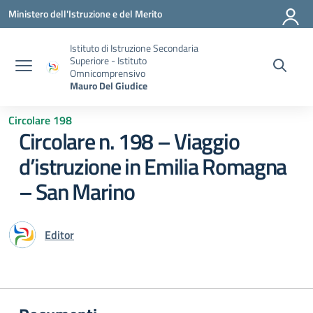
Vai ai contenuti
Vai al menu di navigazione
Vai al footer
Ministero dell'Istruzione e del Merito
Istituto di Istruzione Secondaria
Superiore - Istituto
Omnicomprensivo
Mauro Del Giudice
Circolare 198
Circolare n. 198 – Viaggio
d’istruzione in Emilia Romagna
– San Marino
Editor