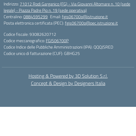
Indirizzo:
71012 Rodi Garganico (FG) - Via Giovanni Altomare n. 10 (sede
legale) - Piazza Padre Pio n. 19 (sede operativa)
Centralino:
0884595299
Email:
fgis06700p@istruzione.it
Posta elettronica certificata (PEC):
fgis06700p@pec.istruzione.it
Codice fiscale: 93082620712
Codice meccanografico:
FGIS06700P
Codice Indice delle Pubbliche Amministrazioni (IPA): QQQJSRED
Codice unico di fatturazione (CUF): GBHG25
Hosting & Powered by 3D Solution S.r.l.
Concept & Design by Designers Italia