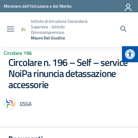
Vai ai contenuti
Vai al menu di navigazione
Vai al footer
Ministero dell'Istruzione e del Merito
Istituto di Istruzione Secondaria
Superiore - Istituto
Omnicomprensivo
Mauro Del Giudice
Apr
Circolare 196
Circolare n. 196 – Self – service
NoiPa rinuncia detassazione
accessorie
DSGA