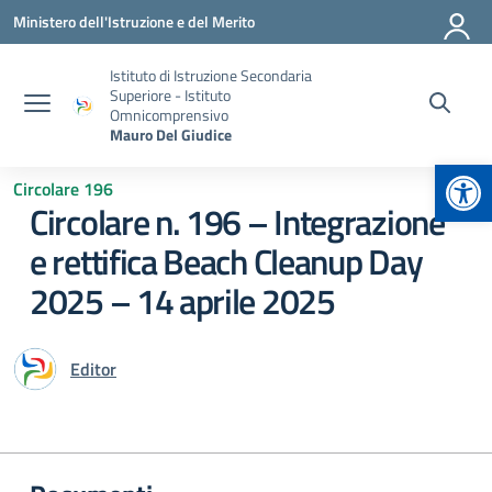
Vai ai contenuti
Vai al menu di navigazione
Vai al footer
Ministero dell'Istruzione e del Merito
Istituto di Istruzione Secondaria
Superiore - Istituto
Omnicomprensivo
Mauro Del Giudice
Apr
Circolare 196
Circolare n. 196 – Integrazione
e rettifica Beach Cleanup Day
2025 – 14 aprile 2025
Editor