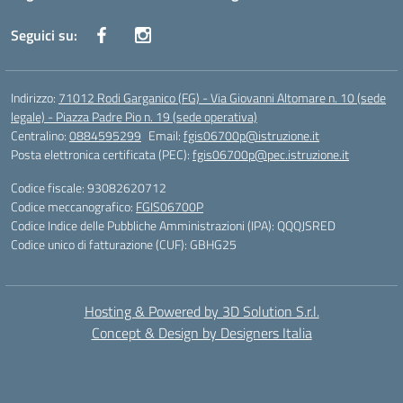
Seguici su:
Indirizzo:
71012 Rodi Garganico (FG) - Via Giovanni Altomare n. 10 (sede
legale) - Piazza Padre Pio n. 19 (sede operativa)
Centralino:
0884595299
Email:
fgis06700p@istruzione.it
Posta elettronica certificata (PEC):
fgis06700p@pec.istruzione.it
Codice fiscale: 93082620712
Codice meccanografico:
FGIS06700P
Codice Indice delle Pubbliche Amministrazioni (IPA): QQQJSRED
Codice unico di fatturazione (CUF): GBHG25
Hosting & Powered by 3D Solution S.r.l.
Concept & Design by Designers Italia