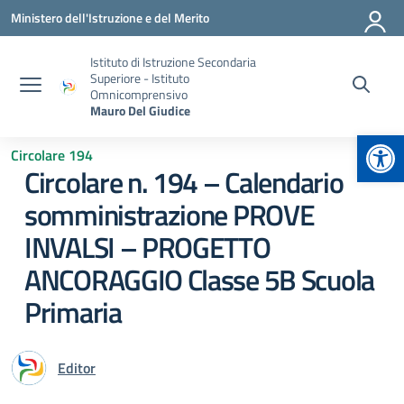
Vai ai contenuti
Vai al menu di navigazione
Vai al footer
Ministero dell'Istruzione e del Merito
Istituto di Istruzione Secondaria
Superiore - Istituto
Omnicomprensivo
Mauro Del Giudice
Apr
Circolare 194
Circolare n. 194 – Calendario
somministrazione PROVE
INVALSI – PROGETTO
ANCORAGGIO Classe 5B Scuola
Primaria
Editor