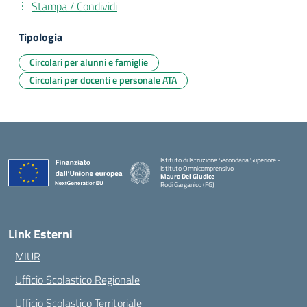
Stampa / Condividi
Tipologia
Circolari per alunni e famiglie
Circolari per docenti e personale ATA
Istituto di Istruzione Secondaria Superiore -
Istituto Omnicomprensivo
Mauro Del Giudice
Rodi Garganico (FG)
— Visita la pagina iniziale della scuola
Link Esterni
MIUR
Ufficio Scolastico Regionale
Ufficio Scolastico Territoriale