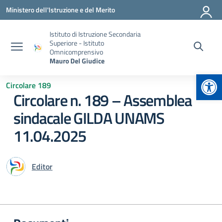
Vai ai contenuti
Vai al menu di navigazione
Vai al footer
Ministero dell'Istruzione e del Merito
Istituto di Istruzione Secondaria
Superiore - Istituto
Omnicomprensivo
Mauro Del Giudice
Apr
Circolare 189
Circolare n. 189 – Assemblea
sindacale GILDA UNAMS
11.04.2025
Editor