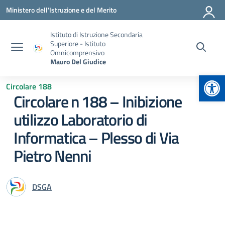
Vai ai contenuti
Vai al menu di navigazione
Vai al footer
Ministero dell'Istruzione e del Merito
Istituto di Istruzione Secondaria
Superiore - Istituto
Omnicomprensivo
Mauro Del Giudice
Apr
Circolare 188
Circolare n 188 – Inibizione
utilizzo Laboratorio di
Informatica – Plesso di Via
Pietro Nenni
DSGA