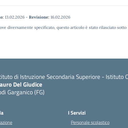
o:
13.02.2026
-
Revisione:
16.02.2026
ove diversamente specificato, questo articolo è stato rilasciato sott
tituto di Istruzione Secondaria Superiore - Istitu
auro Del Giudice
di Garganico (FG)
Visita la pagina iniziale della scuola
la
I Servizi
azione
Personale scolastico