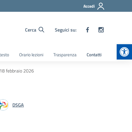
Accedi
Cerca
Seguici su:
Apr
 testo
Orario lezioni
Trasparenza
Contatti
o 18 febbraio 2026
DSGA