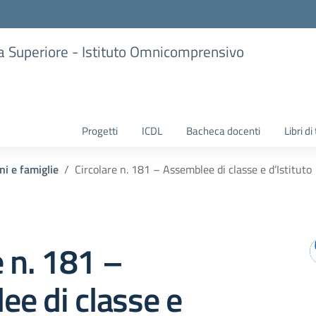
ria Superiore - Istituto Omnicomprensivo
Progetti
ICDL
Bacheca docenti
Libri di
ni e famiglie
Circolare n. 181 – Assemblee di classe e d’Istitut
e n. 181 –
e di classe e