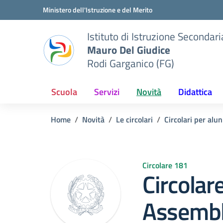
Vai ai contenuti
Vai al menu di navigazione
Vai al footer
Ministero dell'Istruzione e del Merito
Istituto di Istruzione Seconda
Mauro Del Giudice
Rodi Garganico (FG)
Scuola
Servizi
Novità
Didattica
Home
Novità
Le circolari
Circolari per alun
Circolare 181
Circolar
Assemble