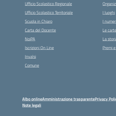
Ufficio Scolastico Regionale
Organiz
Ufficio Scolastico Territoriale
I luoghi
Scuola in Chiaro
I numeri
Carta del Docente
Le carte
NoiPA
La stori
Iscrizioni On Line
Premi e
Invalsi
Comune
Albo online
Amministrazione trasparente
Privacy Poli
Note legali