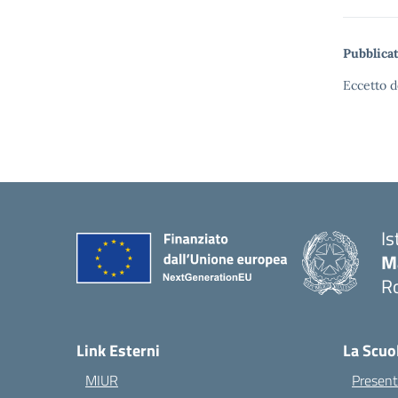
Pubblicat
Eccetto d
Is
M
Ro
— 
Link Esterni
La Scuo
MIUR
Present