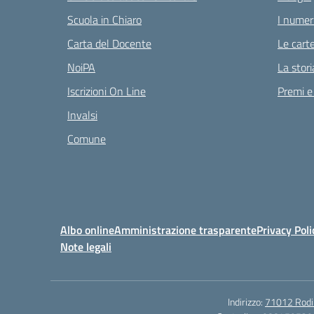
Scuola in Chiaro
I numeri
Carta del Docente
Le carte
NoiPA
La stori
Iscrizioni On Line
Premi e
Invalsi
Comune
Albo online
Amministrazione trasparente
Privacy Poli
Note legali
Indirizzo:
71012 Rodi G