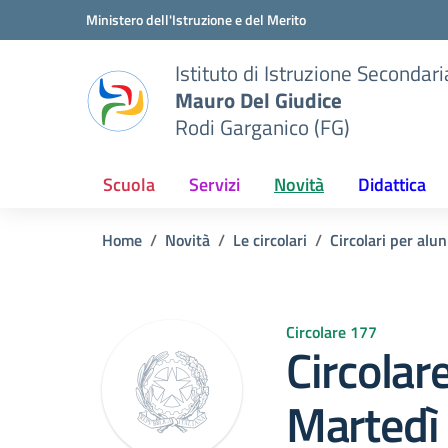
Vai ai contenuti
Vai al menu di navigazione
Vai al footer
Ministero dell'Istruzione e del Merito
Istituto di Istruzione Seconda
Mauro Del Giudice
Rodi Garganico (FG)
Scuola
Servizi
Novità
Didattica
Home
Novità
Le circolari
Circolari per alun
Circolare 177
Circolar
Martedì 