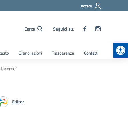
Accedi
Cerca
Seguici su:
Apr
 testo
Orario lezioni
Trasparenza
Contatti
 Ricordo”
Editor