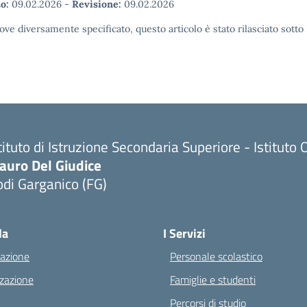
o:
09.02.2026
-
Revisione:
09.02.2026
ove diversamente specificato, questo articolo è stato rilasciato sott
tituto di Istruzione Secondaria Superiore - Istitu
auro Del Giudice
di Garganico (FG)
Visita la pagina iniziale della scuola
la
I Servizi
azione
Personale scolastico
zazione
Famiglie e studenti
Percorsi di studio