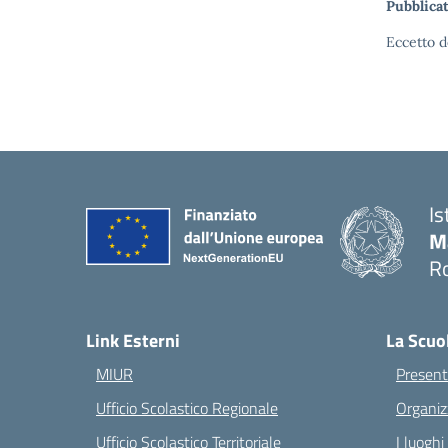
Pubblicat
Eccetto d
Is
M
Ro
— 
Link Esterni
La Scuo
MIUR
Present
Ufficio Scolastico Regionale
Organiz
Ufficio Scolastico Territoriale
I luoghi