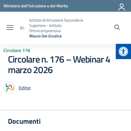
Vai ai contenuti
Vai al menu di navigazione
Vai al footer
Ministero dell'Istruzione e del Merito
Istituto di Istruzione Secondaria
Superiore - Istituto
Omnicomprensivo
Mauro Del Giudice
Apr
Circolare 176
Circolare n. 176 – Webinar 4
marzo 2026
Editor
Documenti