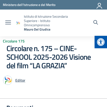
Vai ai contenuti
Vai al menu di navigazione
Vai al footer
Ministero dell'Istruzione e del Merito
Istituto di Istruzione Secondaria
Superiore - Istituto
Omnicomprensivo
Mauro Del Giudice
Apr
Circolare 175
Circolare n. 175 – CINE-
SCHOOL 2025-2026 Visione
del film “LA GRAZIA”
Editor