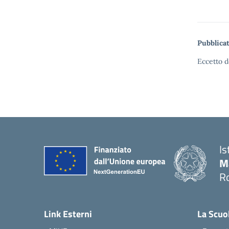
Pubblicat
Eccetto d
Is
M
Ro
— 
Link Esterni
La Scuo