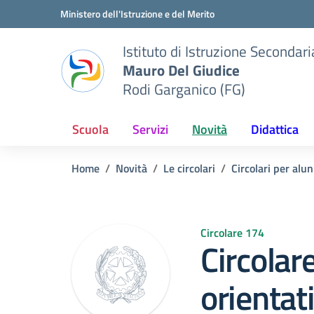
Vai ai contenuti
Vai al menu di navigazione
Vai al footer
Ministero dell'Istruzione e del Merito
Istituto di Istruzione Seconda
Mauro Del Giudice
Rodi Garganico (FG)
Scuola
Servizi
Novità
Didattica
Home
Novità
Le circolari
Circolari per alun
Circolare 174
Circolar
orientat