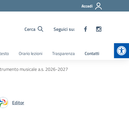
Accedi
Cerca
Seguici su:
Apr
 testo
Orario lezioni
Trasparenza
Contatti
 strumento musicale a.s. 2026-2027
Editor