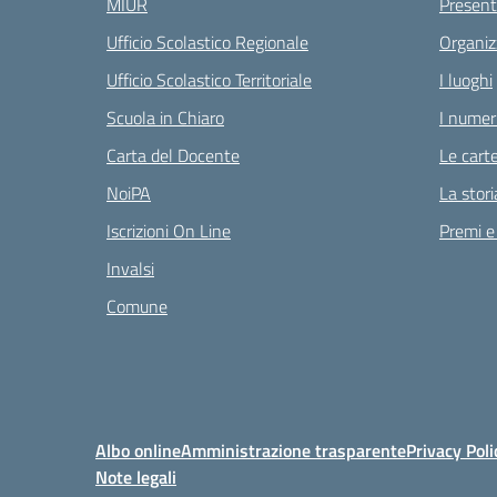
MIUR
Present
Ufficio Scolastico Regionale
Organiz
Ufficio Scolastico Territoriale
I luoghi
Scuola in Chiaro
I numeri
Carta del Docente
Le carte
NoiPA
La stori
Iscrizioni On Line
Premi e
Invalsi
Comune
Albo online
Amministrazione trasparente
Privacy Poli
Note legali