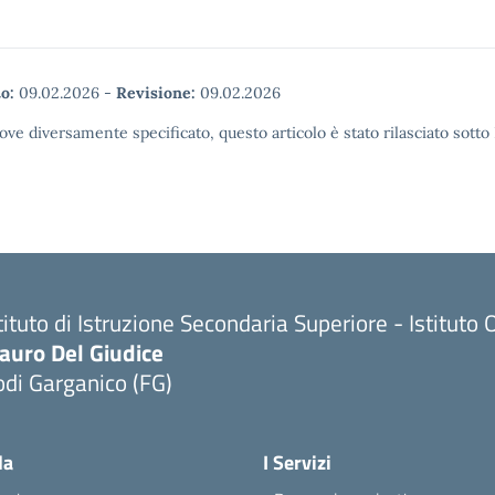
o:
09.02.2026
-
Revisione:
09.02.2026
ove diversamente specificato, questo articolo è stato rilasciato sott
tituto di Istruzione Secondaria Superiore - Istitu
auro Del Giudice
di Garganico (FG)
Visita la pagina iniziale della scuola
la
I Servizi