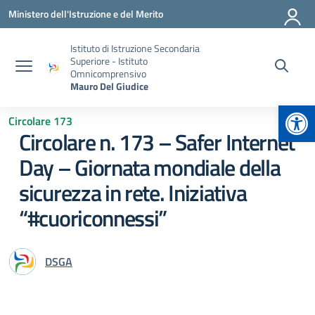
Vai ai contenuti
Vai al menu di navigazione
Vai al footer
Ministero dell'Istruzione e del Merito
Istituto di Istruzione Secondaria
Superiore - Istituto
Omnicomprensivo
Mauro Del Giudice
Apr
Circolare 173
Circolare n. 173 – Safer Internet
Day – Giornata mondiale della
sicurezza in rete. Iniziativa
“#cuoriconnessi”
DSGA