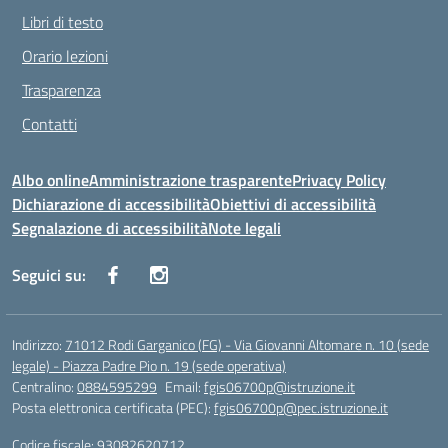
Libri di testo
Orario lezioni
Trasparenza
Contatti
Albo online
Amministrazione trasparente
Privacy Policy
Dichiarazione di accessibilità
Obiettivi di accessibilità
Segnalazione di accessibilità
Note legali
Seguici su:
Indirizzo:
71012 Rodi Garganico (FG) - Via Giovanni Altomare n. 10 (sede
legale) - Piazza Padre Pio n. 19 (sede operativa)
Centralino:
0884595299
Email:
fgis06700p@istruzione.it
Posta elettronica certificata (PEC):
fgis06700p@pec.istruzione.it
Codice fiscale: 93082620712