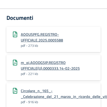
Documenti
AOOUSPFG.REGISTRO-
UFFICIALE.2025.0005588
pdf - 273 kb
m_pi.AOODGSIP.REGISTRO
UFFICIALE(U).0000333.14-02-2025
pdf - 221 kb
Circolare_n_165_-
_Celebrazione_del_21_marzo_in_ricordo_delle_vi
pdf - 916 kb