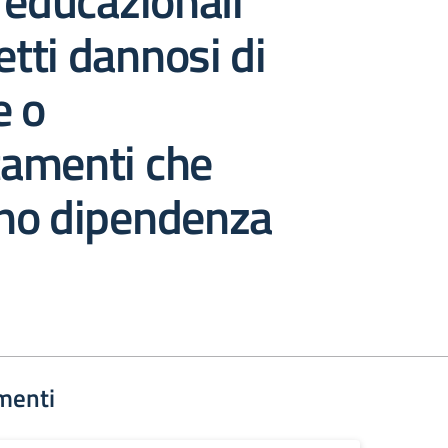
 educazionali
etti dannosi di
e o
amenti che
no dipendenza
menti