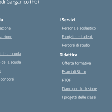
di Garganico (FG)
Visita la pagina iniziale della scuola
la
I Servizi
azione
Personale scolastico
zazione
Famiglie e studenti
Percorsi di studio
 della scuola
Didattica
 della scuola
Offerta formativa
a
Esami di Stato
 concorsi
PTOF
Piano per l’Inclusione
I progetti delle classi