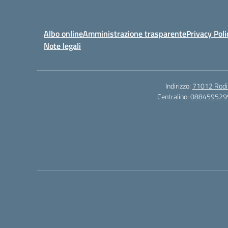
Albo online
Amministrazione trasparente
Privacy Poli
Note legali
Indirizzo:
71012 Rodi G
Centralino:
088459529