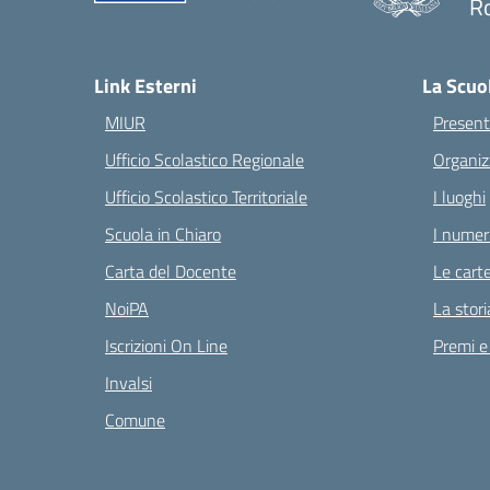
Ro
— 
Link Esterni
La Scuo
MIUR
Present
Ufficio Scolastico Regionale
Organiz
Ufficio Scolastico Territoriale
I luoghi
Scuola in Chiaro
I numeri
Carta del Docente
Le carte
NoiPA
La stori
Iscrizioni On Line
Premi e
Invalsi
Comune