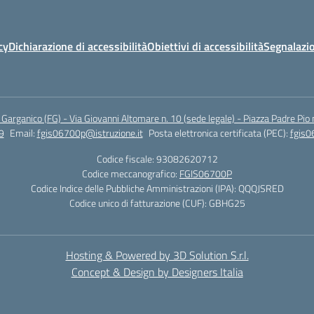
cy
Dichiarazione di accessibilità
Obiettivi di accessibilità
Segnalazio
arganico (FG) - Via Giovanni Altomare n. 10 (sede legale) - Piazza Padre Pio 
9
Email:
fgis06700p@istruzione.it
Posta elettronica certificata (PEC):
fgis0
Codice fiscale: 93082620712
Codice meccanografico:
FGIS06700P
Codice Indice delle Pubbliche Amministrazioni (IPA): QQQJSRED
Codice unico di fatturazione (CUF): GBHG25
Hosting & Powered by 3D Solution S.r.l.
Concept & Design by Designers Italia