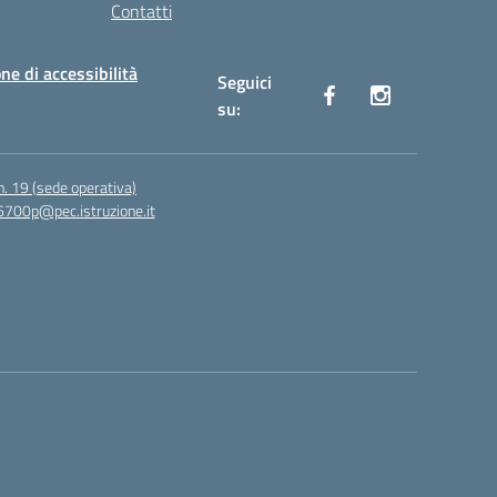
Contatti
ne di accessibilità
Seguici
su:
n. 19 (sede operativa)
6700p@pec.istruzione.it