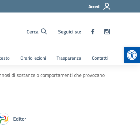
Accedi
Cerca
Seguici su:
Apr
 testo
Orario lezioni
Trasparenza
Contatti
 dannosi di sostanze o comportamenti che provocano
Editor