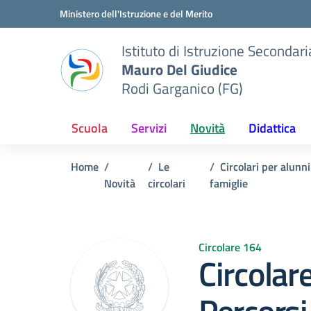
Vai ai contenuti
Vai al menu di navigazione
Vai al footer
Ministero dell'Istruzione e del Merito
Istituto di Istruzione Seconda
Mauro Del Giudice
Rodi Garganico (FG)
Scuola
Servizi
Novità
Didattica
Home
Le
Circolari per alunni
Novità
circolari
famiglie
Circolare 164
Circolar