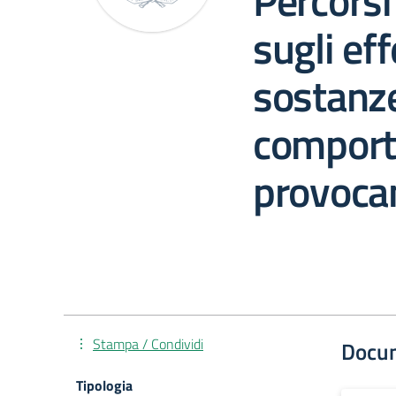
Percorsi
sugli eff
sostanz
comport
provoca
Stampa / Condividi
Docu
Tipologia