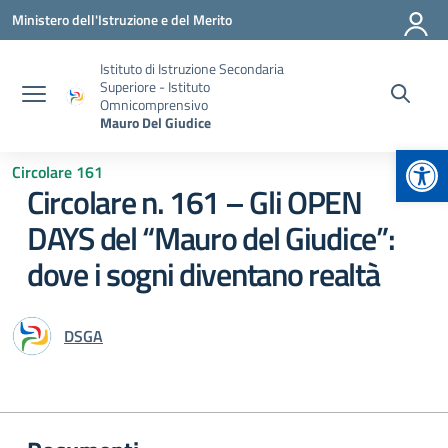
Vai ai contenuti
Vai al menu di navigazione
Vai al footer
Ministero dell'Istruzione e del Merito
Istituto di Istruzione Secondaria
Superiore - Istituto
Omnicomprensivo
Mauro Del Giudice
Apr
Circolare 161
Circolare n. 161 – Gli OPEN
DAYS del “Mauro del Giudice”:
dove i sogni diventano realtà
DSGA