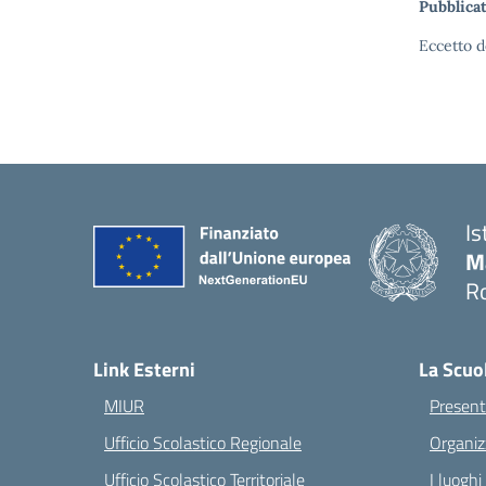
Pubblicat
Eccetto d
Is
M
Ro
— 
Link Esterni
La Scuo
MIUR
Present
Ufficio Scolastico Regionale
Organiz
Ufficio Scolastico Territoriale
I luoghi