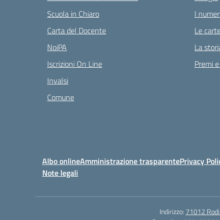
Scuola in Chiaro
I numeri
Carta del Docente
Le carte
NoiPA
La stori
Iscrizioni On Line
Premi e
Invalsi
Comune
Albo online
Amministrazione trasparente
Privacy Poli
Note legali
Indirizzo:
71012 Rodi G