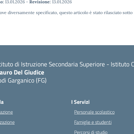
o:
13.01.2026
-
Revisione:
13.01.2026
ove diversamente specificato, questo articolo è stato rilasciato sott
tituto di Istruzione Secondaria Superiore - Istitu
auro Del Giudice
di Garganico (FG)
Visita la pagina iniziale della scuola
la
I Servizi
azione
Personale scolastico
zazione
Famiglie e studenti
Percorsi di studio