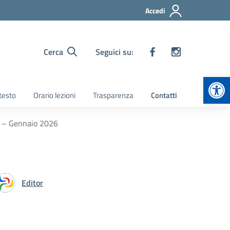
Accedi
Cerca
Seguici su:
Apr
 testo
Orario lezioni
Trasparenza
Contatti
to – Gennaio 2026
Editor