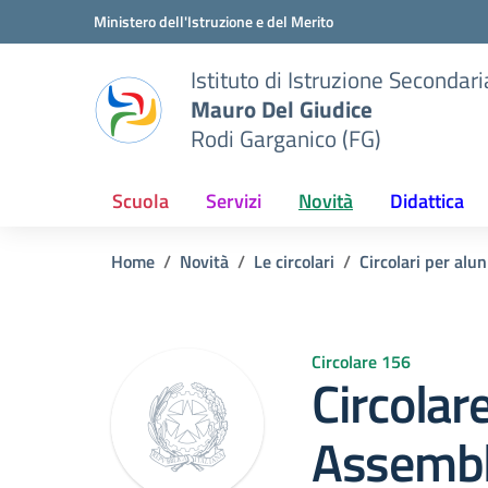
Vai ai contenuti
Vai al menu di navigazione
Vai al footer
Ministero dell'Istruzione e del Merito
Istituto di Istruzione Seconda
Mauro Del Giudice
Rodi Garganico (FG)
Scuola
Servizi
Novità
Didattica
Home
Novità
Le circolari
Circolari per alun
Circolare 156
Circolar
Assemble