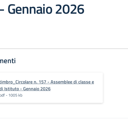
 – Gennaio 2026
menti
timbro_Circolare n. 157 - Assemblee di classe e
di Istituto - Gennaio 2026
pdf - 1005 kb