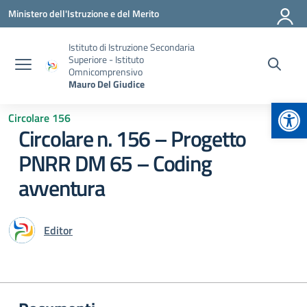
Vai ai contenuti
Vai al menu di navigazione
Vai al footer
Ministero dell'Istruzione e del Merito
Istituto di Istruzione Secondaria
Superiore - Istituto
Omnicomprensivo
Mauro Del Giudice
Apr
Circolare 156
Circolare n. 156 – Progetto
PNRR DM 65 – Coding
avventura
Editor