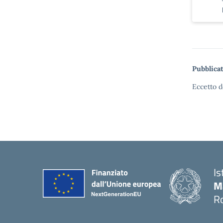
Pubblicat
Eccetto d
Is
M
Ro
— 