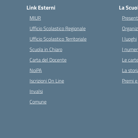
Link Esterni
La Scuo
MIUR
Present
Ufficio Scolastico Regionale
Organiz
Ufficio Scolastico Territoriale
I luoghi
Scuola in Chiaro
I numeri
Carta del Docente
Le carte
NoiPA
La stori
Iscrizioni On Line
Premi e
Invalsi
Comune