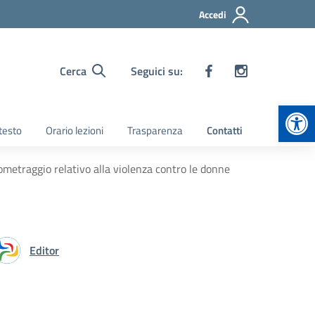
Accedi
Cerca
Seguici su:
Apr
 testo
Orario lezioni
Trasparenza
Contatti
tometraggio relativo alla violenza contro le donne
Editor