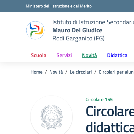
Vai ai contenuti
Vai al menu di navigazione
Vai al footer
Ministero dell'Istruzione e del Merito
Istituto di Istruzione Seconda
Mauro Del Giudice
Rodi Garganico (FG)
Scuola
Servizi
Novità
Didattica
Home
Novità
Le circolari
Circolari per alun
Circolare 155
Circolar
didattic