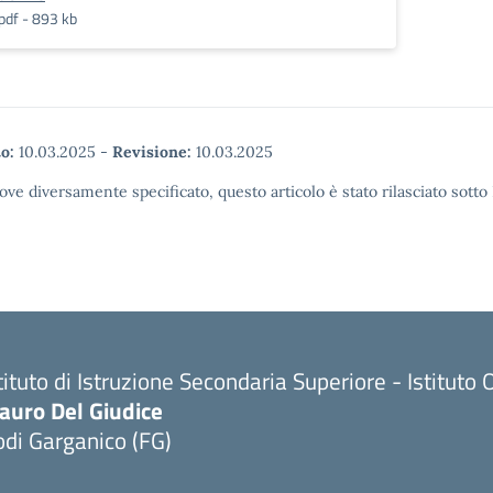
pdf - 893 kb
o:
10.03.2025
-
Revisione:
10.03.2025
ove diversamente specificato, questo articolo è stato rilasciato sott
tituto di Istruzione Secondaria Superiore - Istitu
auro Del Giudice
di Garganico (FG)
Visita la pagina iniziale della scuola