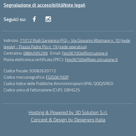
Segnalazione di accessibilità
Note legali
Seguici su:
Indirizzo:
71012 Rodi Garganico (FG) - Via Giovanni Altomare n. 10 (sede
legale) - Piazza Padre Pio n. 19 (sede operativa)
Centralino:
0884595299
Email:
fgis06700p@istruzione.it
Posta elettronica certificata (PEC):
fgis06700p@pec.istruzione.it
Codice fiscale: 93082620712
Codice meccanografico:
FGIS06700P
Codice Indice delle Pubbliche Amministrazioni (IPA): QQQJSRED
Codice unico di fatturazione (CUF): GBHG25
Hosting & Powered by 3D Solution S.r.l.
Concept & Design by Designers Italia