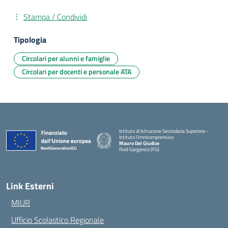
Stampa / Condividi
Tipologia
Circolari per alunni e famiglie
Circolari per docenti e personale ATA
Istituto di Istruzione Secondaria Superiore -
Istituto Omnicomprensivo
Mauro Del Giudice
Rodi Garganico (FG)
— Visita la pagina iniziale della scuola
Link Esterni
MIUR
Ufficio Scolastico Regionale