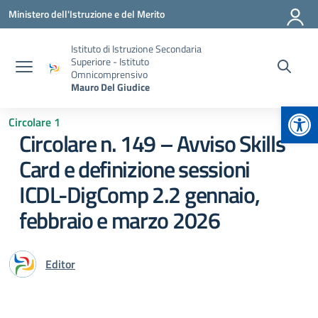
Vai ai contenuti
Vai al menu di navigazione
Vai al footer
Ministero dell'Istruzione e del Merito
Istituto di Istruzione Secondaria
Superiore - Istituto
Omnicomprensivo
Mauro Del Giudice
Apr
Circolare 1
Circolare n. 149 – Avviso Skills
Card e definizione sessioni
ICDL-DigComp 2.2 gennaio,
febbraio e marzo 2026
Editor