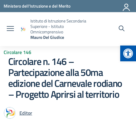
Vai ai contenuti
Vai al menu di navigazione
Vai al footer
Ministero dell'Istruzione e del Merito
Istituto di Istruzione Secondaria
Superiore - Istituto
Omnicomprensivo
Mauro Del Giudice
Apr
Circolare 146
Circolare n. 146 –
Partecipazione alla 50ma
edizione del Carnevale rodiano
– Progetto Aprirsi al territorio
Editor