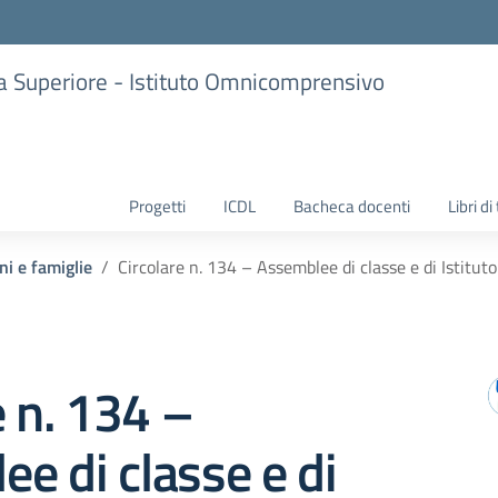
ria Superiore - Istituto Omnicomprensivo
Progetti
ICDL
Bacheca docenti
Libri di
ni e famiglie
Circolare n. 134 – Assemblee di classe e di Istitut
e n. 134 –
e di classe e di