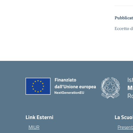
Pubblicat
Eccetto d
Is
M
Ro
— 
Link Esterni
La Scuo
MIUR
Present