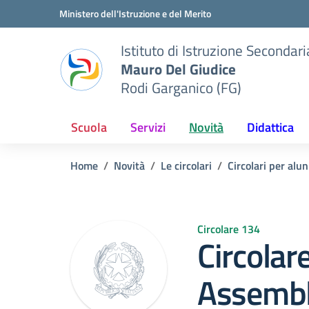
Vai ai contenuti
Vai al menu di navigazione
Vai al footer
Ministero dell'Istruzione e del Merito
Istituto di Istruzione Seconda
Mauro Del Giudice
Rodi Garganico (FG)
Scuola
Servizi
Novità
Didattica
Home
Novità
Le circolari
Circolari per alun
Circolare 134
Circolar
Assemble