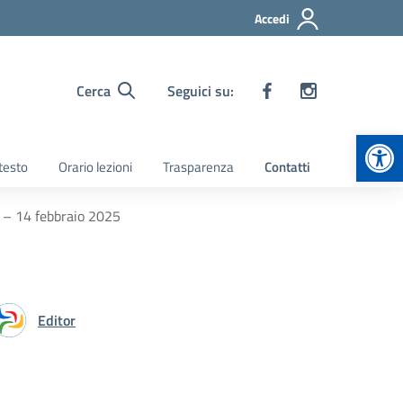
Accedi
Cerca
Seguici su:
Apr
 testo
Orario lezioni
Trasparenza
Contatti
o – 14 febbraio 2025
Editor