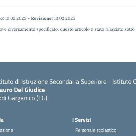
o:
10.02.2025
-
Revisione:
10.02.2025
ove diversamente specificato, questo articolo è stato rilasciato sott
tituto di Istruzione Secondaria Superiore - Istitu
auro Del Giudice
di Garganico (FG)
Visita la pagina iniziale della scuola
la
I Servizi
azione
Personale scolastico