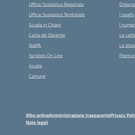
Ufficio Scolastico Regionale
Organiz
Ufficio Scolastico Territoriale
I luoghi
Scuola in Chiaro
I numeri
Carta del Docente
Le carte
NoiPA
La stori
Iscrizioni On Line
Premi e
Invalsi
Comune
Albo online
Amministrazione trasparente
Privacy Poli
Note legali