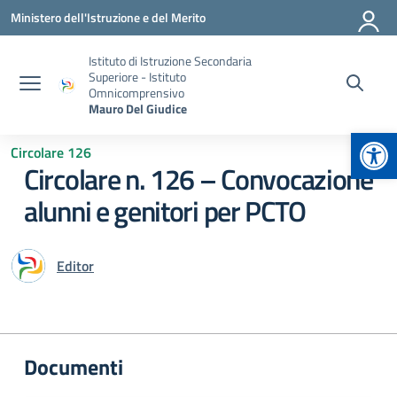
Vai ai contenuti
Vai al menu di navigazione
Vai al footer
Ministero dell'Istruzione e del Merito
Istituto di Istruzione Secondaria
Superiore - Istituto
Omnicomprensivo
Mauro Del Giudice
Apr
Circolare 126
Circolare n. 126 – Convocazione
alunni e genitori per PCTO
Editor
Documenti