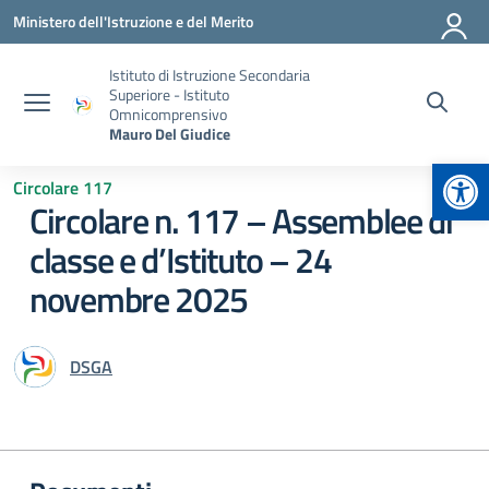
Vai ai contenuti
Vai al menu di navigazione
Vai al footer
Ministero dell'Istruzione e del Merito
Istituto di Istruzione Secondaria
Superiore - Istituto
Omnicomprensivo
Mauro Del Giudice
Apr
Circolare 117
Circolare n. 117 – Assemblee di
classe e d’Istituto – 24
novembre 2025
DSGA