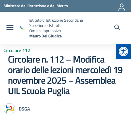
Vai ai contenuti
Vai al menu di navigazione
Vai al footer
Ministero dell'Istruzione e del Merito
Istituto di Istruzione Secondaria
Superiore - Istituto
Omnicomprensivo
Mauro Del Giudice
Apr
Circolare 112
Circolare n. 112 – Modifica
orario delle lezioni mercoledì 19
novembre 2025 – Assemblea
UIL Scuola Puglia
DSGA