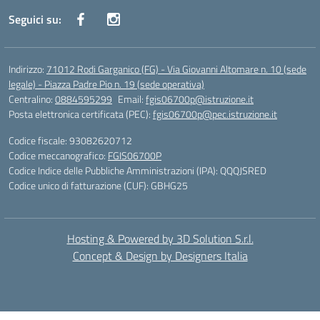
Seguici su:
Indirizzo:
71012 Rodi Garganico (FG) - Via Giovanni Altomare n. 10 (sede
legale) - Piazza Padre Pio n. 19 (sede operativa)
Centralino:
0884595299
Email:
fgis06700p@istruzione.it
Posta elettronica certificata (PEC):
fgis06700p@pec.istruzione.it
Codice fiscale: 93082620712
Codice meccanografico:
FGIS06700P
Codice Indice delle Pubbliche Amministrazioni (IPA): QQQJSRED
Codice unico di fatturazione (CUF): GBHG25
Hosting & Powered by 3D Solution S.r.l.
Concept & Design by Designers Italia