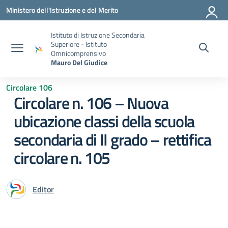
Vai ai contenuti
Vai al menu di navigazione
Vai al footer
Ministero dell'Istruzione e del Merito
Istituto di Istruzione Secondaria
Superiore - Istituto
Omnicomprensivo
Mauro Del Giudice
Circolare 106
Circolare n. 106 – Nuova
ubicazione classi della scuola
secondaria di II grado – rettifica
circolare n. 105
Editor