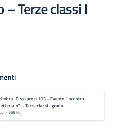
o – Terze classi I
menti
timbro_Circolare n 103 - Evento “Incontro
letterario” – Terze classi I grado
pdf - 969 kb