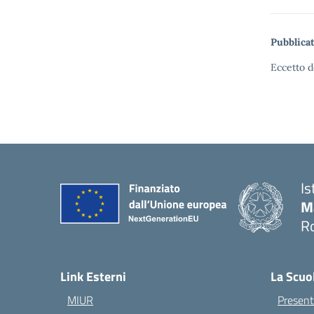
Pubblicat
Eccetto d
Is
M
Ro
— 
Link Esterni
La Scuo
MIUR
Present