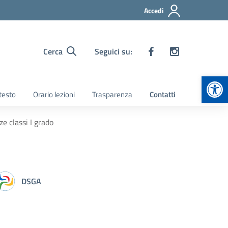
Accedi
Cerca
Seguici su:
Apr
 testo
Orario lezioni
Trasparenza
Contatti
e classi I grado
DSGA