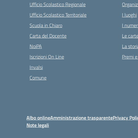
Ufficio Scolastico Regionale
Organiz
Ufficio Scolastico Territoriale
I luoghi
Scuola in Chiaro
I numeri
Carta del Docente
Le carte
NoiPA
La stori
Iscrizioni On Line
Premi e
Invalsi
Comune
Albo online
Amministrazione trasparente
Privacy Poli
Note legali