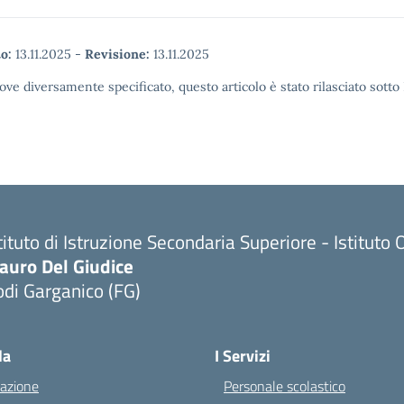
o:
13.11.2025
-
Revisione:
13.11.2025
ove diversamente specificato, questo articolo è stato rilasciato sott
tituto di Istruzione Secondaria Superiore - Istitu
auro Del Giudice
di Garganico (FG)
Visita la pagina iniziale della scuola
la
I Servizi
azione
Personale scolastico