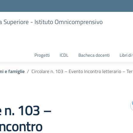
ria Superiore - Istituto Omnicomprensivo
Progetti
ICDL
Bacheca docenti
Libri di
ni e famiglie
Circolare n. 103 – Evento Incontro letterario – Terz
e n. 103 –
Incontro