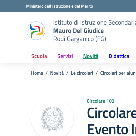
Vai ai contenuti
Vai al menu di navigazione
Vai al footer
Ministero dell'Istruzione e del Merito
Istituto di Istruzione Seconda
Mauro Del Giudice
Rodi Garganico (FG)
Scuola
Servizi
Novità
Didattica
Home
Novità
Le circolari
Circolari per alun
Circolare 103
Circolar
Evento 