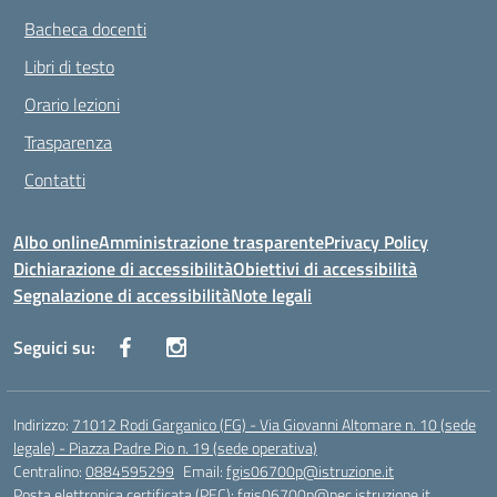
Bacheca docenti
Libri di testo
Orario lezioni
Trasparenza
Contatti
Albo online
Amministrazione trasparente
Privacy Policy
Dichiarazione di accessibilità
Obiettivi di accessibilità
Segnalazione di accessibilità
Note legali
Seguici su:
Indirizzo:
71012 Rodi Garganico (FG) - Via Giovanni Altomare n. 10 (sede
legale) - Piazza Padre Pio n. 19 (sede operativa)
Centralino:
0884595299
Email:
fgis06700p@istruzione.it
Posta elettronica certificata (PEC):
fgis06700p@pec.istruzione.it