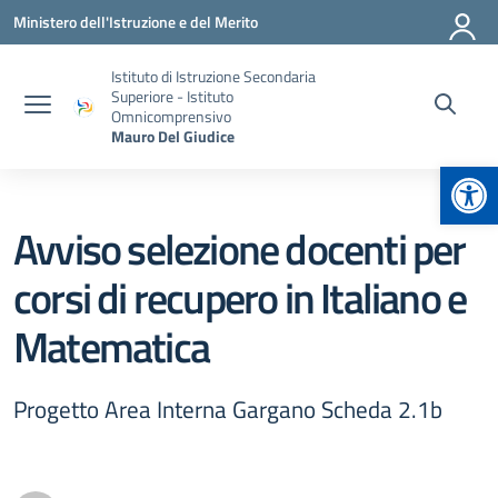
Vai ai contenuti
Vai al menu di navigazione
Vai al footer
Ministero dell'Istruzione e del Merito
Istituto di Istruzione Secondaria
Superiore - Istituto
Omnicomprensivo
Mauro Del Giudice
Apr
Avviso selezione docenti per
corsi di recupero in Italiano e
Matematica
Progetto Area Interna Gargano Scheda 2.1b