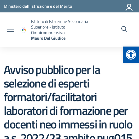
Vai ai contenuti
Vai al menu di navigazione
Vai al footer
Ministero dell'Istruzione e del Merito
Istituto di Istruzione Secondaria
Superiore - Istituto
Omnicomprensivo
Mauro Del Giudice
Apr
Avviso pubblico per la
selezione di esperti
formatori/facilitatori
laboratori di formazione per
docenti neo immessi in ruolo
a.s. 2022/23 ambito pug015