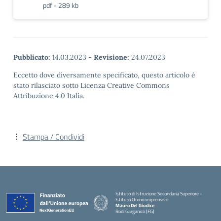
pdf - 289 kb
Pubblicato:
14.03.2023
-
Revisione:
24.07.2023
Eccetto dove diversamente specificato, questo articolo è
stato rilasciato sotto Licenza Creative Commons
Attribuzione 4.0 Italia.
Stampa / Condividi
Istituto di Istruzione Secondaria Superiore -
Istituto Omnicomprensivo
Mauro Del Giudice
Rodi Garganico (FG)
— Visita la pagina iniziale della scuola