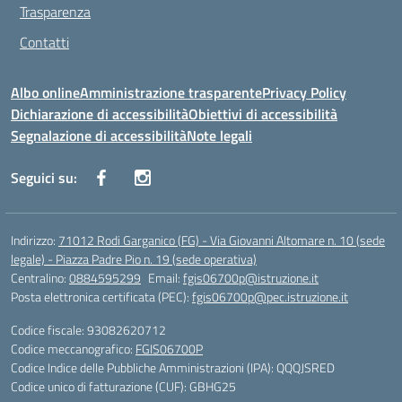
Trasparenza
Contatti
Albo online
Amministrazione trasparente
Privacy Policy
Dichiarazione di accessibilità
Obiettivi di accessibilità
Segnalazione di accessibilità
Note legali
Seguici su:
Indirizzo:
71012 Rodi Garganico (FG) - Via Giovanni Altomare n. 10 (sede
legale) - Piazza Padre Pio n. 19 (sede operativa)
Centralino:
0884595299
Email:
fgis06700p@istruzione.it
Posta elettronica certificata (PEC):
fgis06700p@pec.istruzione.it
Codice fiscale: 93082620712
Codice meccanografico:
FGIS06700P
Codice Indice delle Pubbliche Amministrazioni (IPA): QQQJSRED
Codice unico di fatturazione (CUF): GBHG25