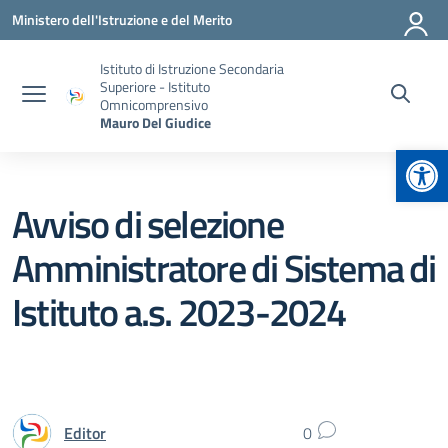
Vai ai contenuti
Vai al menu di navigazione
Vai al footer
Ministero dell'Istruzione e del Merito
Istituto di Istruzione Secondaria
Superiore - Istituto
Omnicomprensivo
Mauro Del Giudice
Apr
Avviso di selezione
Amministratore di Sistema di
Istituto a.s. 2023-2024
Editor
0