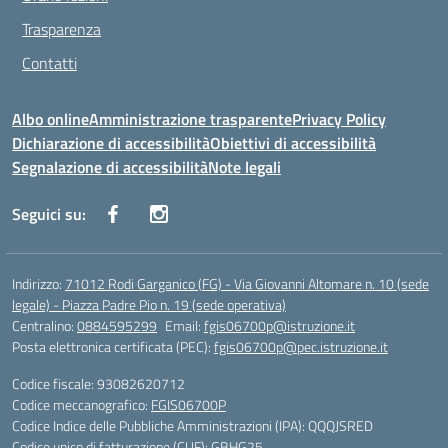
Trasparenza
Contatti
Albo online
Amministrazione trasparente
Privacy Policy
Dichiarazione di accessibilità
Obiettivi di accessibilità
Segnalazione di accessibilità
Note legali
Seguici su:
Indirizzo:
71012 Rodi Garganico (FG) - Via Giovanni Altomare n. 10 (sede
legale) - Piazza Padre Pio n. 19 (sede operativa)
Centralino:
0884595299
Email:
fgis06700p@istruzione.it
Posta elettronica certificata (PEC):
fgis06700p@pec.istruzione.it
Codice fiscale: 93082620712
Codice meccanografico:
FGIS06700P
Codice Indice delle Pubbliche Amministrazioni (IPA): QQQJSRED
Codice unico di fatturazione (CUF): GBHG25