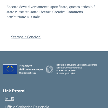
Eccetto dove diversamente specificato, questo articolo è
stato rilasciato sotto Licenza Creative Commons
Attribuzione 4.0 Italia.
Stampa / Condividi
Istituto di Istruzione Secondaria Superiore -
Istituto Omnicomprensivo
Mauro Del Giudice
Rodi Garganico (FG)
— Visita la pagina iniziale della scuola
Link Esterni
MIUR
Ufficio Scolastico Regionale