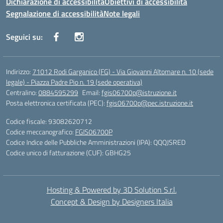
Dichiarazione di accessibilità
Obiettivi di accessibilità
Segnalazione di accessibilità
Note legali
Seguici su:
Indirizzo:
71012 Rodi Garganico (FG) - Via Giovanni Altomare n. 10 (sede
legale) - Piazza Padre Pio n. 19 (sede operativa)
Centralino:
0884595299
Email:
fgis06700p@istruzione.it
Posta elettronica certificata (PEC):
fgis06700p@pec.istruzione.it
Codice fiscale: 93082620712
Codice meccanografico:
FGIS06700P
Codice Indice delle Pubbliche Amministrazioni (IPA): QQQJSRED
Codice unico di fatturazione (CUF): GBHG25
Hosting & Powered by 3D Solution S.r.l.
Concept & Design by Designers Italia