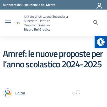
Vai ai contenuti
Vai al menu di navigazione
Vai al footer
Ministero dell'Istruzione e del Merito
Istituto di Istruzione Secondaria
Superiore - Istituto
Omnicomprensivo
Mauro Del Giudice
Apr
Amref: le nuove proposte per
l’anno scolastico 2024-2025
Editor
0