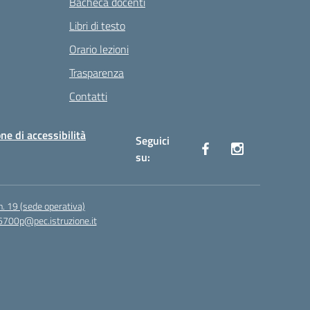
Bacheca docenti
Libri di testo
Orario lezioni
Trasparenza
Contatti
ne di accessibilità
Seguici
su:
n. 19 (sede operativa)
6700p@pec.istruzione.it