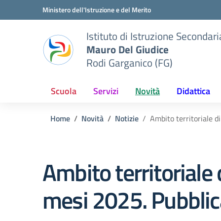
Vai ai contenuti
Vai al menu di navigazione
Vai al footer
Ministero dell'Istruzione e del Merito
Istituto di Istruzione Seconda
Mauro Del Giudice
Rodi Garganico (FG)
Scuola
Servizi
Novità
Didattica
Home
Novità
Notizie
Ambito territoriale d
Ambito territoriale 
mesi 2025. Pubblica