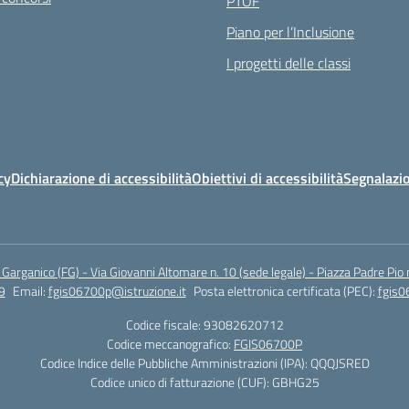
PTOF
Piano per l’Inclusione
I progetti delle classi
cy
Dichiarazione di accessibilità
Obiettivi di accessibilità
Segnalazio
arganico (FG) - Via Giovanni Altomare n. 10 (sede legale) - Piazza Padre Pio 
9
Email:
fgis06700p@istruzione.it
Posta elettronica certificata (PEC):
fgis0
Codice fiscale: 93082620712
Codice meccanografico:
FGIS06700P
Codice Indice delle Pubbliche Amministrazioni (IPA): QQQJSRED
Codice unico di fatturazione (CUF): GBHG25