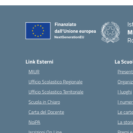
Is
M
Ro
— 
Link Esterni
La Scuo
MIUR
Present
Ufficio Scolastico Regionale
Organiz
Ufficio Scolastico Territoriale
I luoghi
Scuola in Chiaro
I numeri
Carta del Docente
Le carte
NoiPA
La stori
Iscrizioni On Line
Premi e