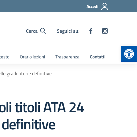
Accedi
Cerca
Seguici su:
Apr
 testo
Orario lezioni
Trasparenza
Contatti
lle graduatorie definitive
li titoli ATA 24
definitive