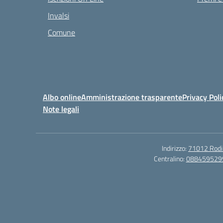
Invalsi
Comune
Albo online
Amministrazione trasparente
Privacy Poli
Note legali
Indirizzo:
71012 Rodi G
Centralino:
088459529