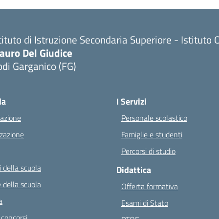
tituto di Istruzione Secondaria Superiore - Istitu
auro Del Giudice
di Garganico (FG)
Visita la pagina iniziale della scuola
la
I Servizi
azione
Personale scolastico
zazione
Famiglie e studenti
Percorsi di studio
 della scuola
Didattica
 della scuola
Offerta formativa
a
Esami di Stato
 concorsi